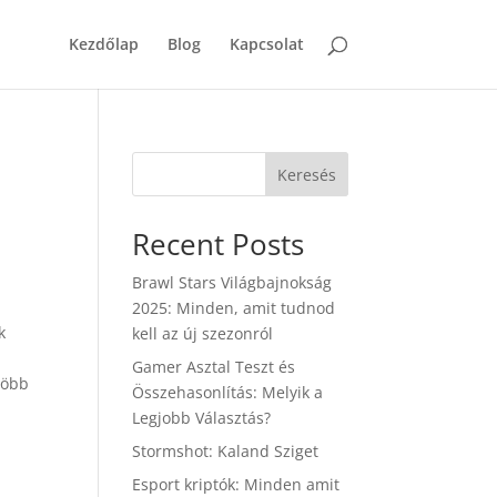
Kezdőlap
Blog
Kapcsolat
Keresés
Recent Posts
Brawl Stars Világbajnokság
2025: Minden, amit tudnod
k
kell az új szezonról
s
Gamer Asztal Teszt és
több
Összehasonlítás: Melyik a
Legjobb Választás?
Stormshot: Kaland Sziget
Esport kriptók: Minden amit