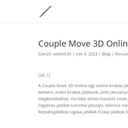
Couple Move 3D Onli
Szerző:
seolink30
|
nov 4, 2023
|
Blog
|
Nincse
[ad_1]
A Couple Move 3D Online egy online kirakós já
kedvenc mobil kirakós játékunk, amit játszanun
megkezdéséhez. Ha több ehhez hasonló címet s
ingyenes játékot szeretne játszani, tekintse m
Rejtvényjátékok Logikai játékok Fizikai játékok 