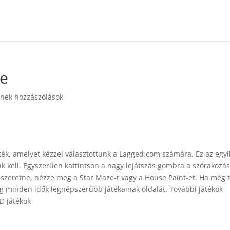
ne
nek hozzászólások
ték, amelyet kézzel választottunk a Lagged.com számára. Ez az egyi
k kell. Egyszerűen kattintson a nagy lejátszás gombra a szórakozá
zeretne, nézze meg a Star Maze-t vagy a House Paint-et. Ha még 
eg minden idők legnépszerűbb játékainak oldalát. További játékok
3D játékok