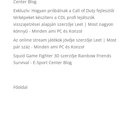
Center Blog
Exkluzív: Hogyan próbálnak a Call of Duty fejlesztői
térképeket készíteni a CDL profi lejátszók
visszajelzései alapján
szerzője
Leet | Most nagyon
könnyű - Minden ami PC és Konzol
Az online stream játékok jövője
szerzője
Leet | Most
pár száz - Minden ami PC és Konzol
Squid Game Fighter 3D
szerzője
Rainbow Friends
Survival - E-Sport Center Blog
Főoldal