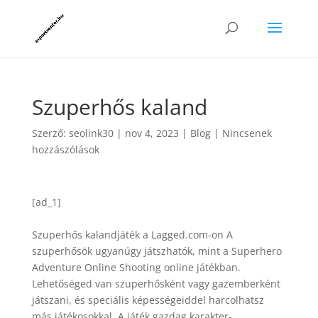
Szuperhős kaland
Szerző:
seolink30
|
nov 4, 2023
|
Blog
|
Nincsenek
hozzászólások
[ad_1]
Szuperhős kalandjáték a Lagged.com-on A
szuperhősök ugyanúgy játszhatók, mint a Superhero
Adventure Online Shooting online játékban.
Lehetőséged van szuperhősként vagy gazemberként
játszani, és speciális képességeiddel harcolhatsz
más játékosokkal. A játék gazdag karakter-