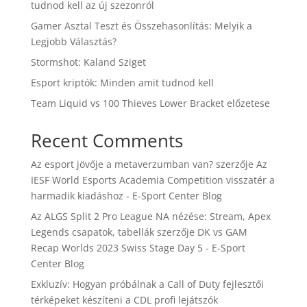
tudnod kell az új szezonról
Gamer Asztal Teszt és Összehasonlítás: Melyik a
Legjobb Választás?
Stormshot: Kaland Sziget
Esport kriptók: Minden amit tudnod kell
Team Liquid vs 100 Thieves Lower Bracket előzetese
Recent Comments
Az esport jövője a metaverzumban van?
szerzője
Az
IESF World Esports Academia Competition visszatér a
harmadik kiadáshoz - E-Sport Center Blog
Az ALGS Split 2 Pro League NA nézése: Stream, Apex
Legends csapatok, tabellák
szerzője
DK vs GAM
Recap Worlds 2023 Swiss Stage Day 5 - E-Sport
Center Blog
Exkluzív: Hogyan próbálnak a Call of Duty fejlesztői
térképeket készíteni a CDL profi lejátszók