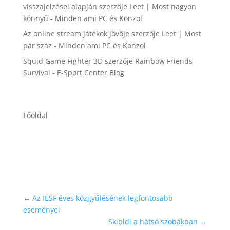
visszajelzései alapján
szerzője
Leet | Most nagyon
könnyű - Minden ami PC és Konzol
Az online stream játékok jövője
szerzője
Leet | Most
pár száz - Minden ami PC és Konzol
Squid Game Fighter 3D
szerzője
Rainbow Friends
Survival - E-Sport Center Blog
Főoldal
←
Az IESF éves közgyűlésének legfontosabb
eseményei
Skibidi a hátsó szobákban
→