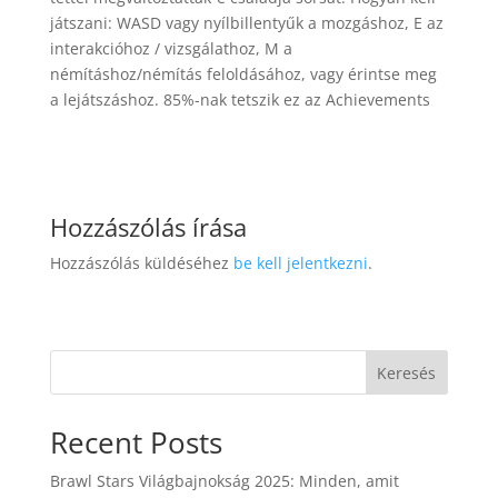
játszani: WASD vagy nyílbillentyűk a mozgáshoz, E az
interakcióhoz / vizsgálathoz, M a
némításhoz/némítás feloldásához, vagy érintse meg
a lejátszáshoz. 85%-nak tetszik ez az Achievements
Hozzászólás írása
Hozzászólás küldéséhez
be kell jelentkezni
.
Keresés
Recent Posts
Brawl Stars Világbajnokság 2025: Minden, amit