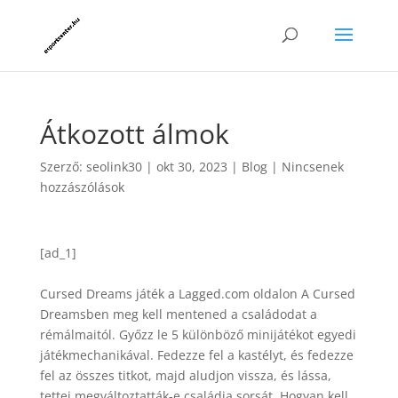
Átkozott álmok
Szerző:
seolink30
|
okt 30, 2023
|
Blog
|
Nincsenek
hozzászólások
[ad_1]
Cursed Dreams játék a Lagged.com oldalon A Cursed
Dreamsben meg kell mentened a családodat a
rémálmaitól. Győzz le 5 különböző minijátékot egyedi
játékmechanikával. Fedezze fel a kastélyt, és fedezze
fel az összes titkot, majd aludjon vissza, és lássa,
tettei megváltoztatták-e családja sorsát. Hogyan kell