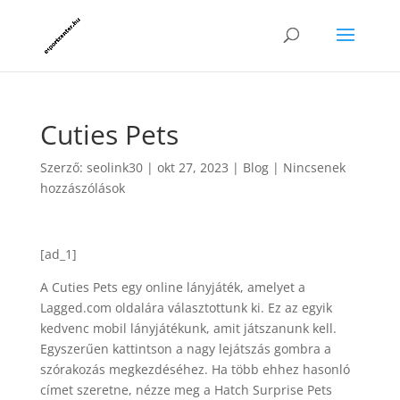
Cuties Pets
Szerző:
seolink30
|
okt 27, 2023
|
Blog
|
Nincsenek
hozzászólások
[ad_1]
A Cuties Pets egy online lányjáték, amelyet a
Lagged.com oldalára választottunk ki. Ez az egyik
kedvenc mobil lányjátékunk, amit játszanunk kell.
Egyszerűen kattintson a nagy lejátszás gombra a
szórakozás megkezdéséhez. Ha több ehhez hasonló
címet szeretne, nézze meg a Hatch Surprise Pets