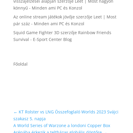
visszajelzései alapján
szerzője
Leet | Most nagyon
könnyű - Minden ami PC és Konzol
Az online stream játékok jövője
szerzője
Leet | Most
pár száz - Minden ami PC és Konzol
Squid Game Fighter 3D
szerzője
Rainbow Friends
Survival - E-Sport Center Blog
Főoldal
←
KT Rolster vs LNG Összefoglaló Worlds 2023 Svájci
szakasz 5. napja
A World Series of Warzone a londoni Copper Box
Arénába érkezik a teltházas globális döntőre
→