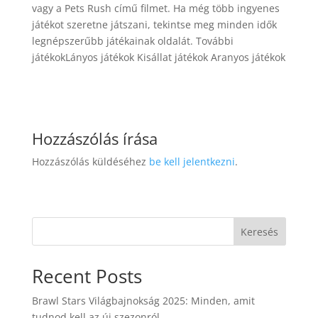
vagy a Pets Rush című filmet. Ha még több ingyenes
játékot szeretne játszani, tekintse meg minden idők
legnépszerűbb játékainak oldalát. További
játékokLányos játékok Kisállat játékok Aranyos játékok
Hozzászólás írása
Hozzászólás küldéséhez
be kell jelentkezni
.
Keresés
Recent Posts
Brawl Stars Világbajnokság 2025: Minden, amit
tudnod kell az új szezonról