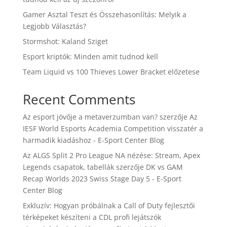
Gamer Asztal Teszt és Összehasonlítás: Melyik a
Legjobb Választás?
Stormshot: Kaland Sziget
Esport kriptók: Minden amit tudnod kell
Team Liquid vs 100 Thieves Lower Bracket előzetese
Recent Comments
Az esport jövője a metaverzumban van?
szerzője
Az
IESF World Esports Academia Competition visszatér a
harmadik kiadáshoz - E-Sport Center Blog
Az ALGS Split 2 Pro League NA nézése: Stream, Apex
Legends csapatok, tabellák
szerzője
DK vs GAM
Recap Worlds 2023 Swiss Stage Day 5 - E-Sport
Center Blog
Exkluzív: Hogyan próbálnak a Call of Duty fejlesztői
térképeket készíteni a CDL profi lejátszók