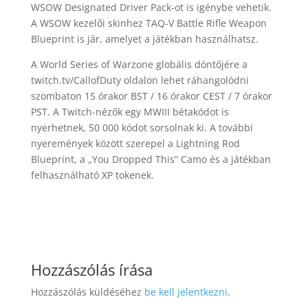
WSOW Designated Driver Pack-ot is igénybe vehetik.
A WSOW kezelői skinhez TAQ-V Battle Rifle Weapon
Blueprint is jár, amelyet a játékban használhatsz.
A World Series of Warzone globális döntőjére a
twitch.tv/CallofDuty oldalon lehet ráhangolódni
szombaton 15 órakor BST / 16 órakor CEST / 7 órakor
PST. A Twitch-nézők egy MWIII bétakódot is
nyerhetnek, 50 000 kódot sorsolnak ki. A további
nyeremények között szerepel a Lightning Rod
Blueprint, a „You Dropped This” Camo és a játékban
felhasználható XP tokenek.
Hozzászólás írása
Hozzászólás küldéséhez
be kell jelentkezni
.