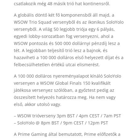
csatlakozik még 48 másik trió hat kontinensről.
A globális döntő két fő komponensből áll majd, a
WSOW Trio Squad versenyből és az ikonikus SoloYolo
versenyből. A világ 50 legjobb triója egy 6 pályás,
egyedi lobby-sorozatban fog versenyezni, ahol a
WSOW pontozás és 500 000 dollárnyi pénzdíj lesz a
tét. A legjobban teljesítő trió lesz a bajnok, és
hazaviheti a 100 000 dolláros első helyezett díjat és a
felbecsülhetetlen értékű utcai elismerést.
A 100 000 dolláros nyereményalapot kínáló SoloYolo
versenyen a WSOW Global Finals 150 kvalifikált
játékosa versenyez szólóban, a győztest pedig az
összesített helyezés határozza meg. Ha nem vagy
első, akkor utolsó vagy.
– WSOW trióverseny 3pm BST / 4pm CEST / 7am PST
– SoloYolo @ 8pm BST / 9pm CEST / 12pm PST
A Prime Gaming által bemutatott, Prime előfizetők a