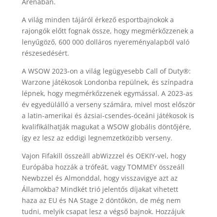
Arénában.
A világ minden tájáról érkező esportbajnokok a
rajongók előtt fognak össze, hogy megmérkőzzenek a
lenyűgöző, 600 000 dolláros nyereményalapból való
részesedésért.
A WSOW 2023-on a világ legügyesebb Call of Duty®:
Warzone játékosok Londonba repülnek, és színpadra
lépnek, hogy megmérkőzzenek egymással. A 2023-as
év egyedülálló a verseny számára, mivel most először
a latin-amerikai és ázsiai-csendes-óceáni játékosok is
kvalifikálhatják magukat a WSOW globális döntőjére,
így ez lesz az eddigi legnemzetközibb verseny.
Vajon Fifakill összeáll abWizzzel és OEKIY-vel, hogy
Európába hozzák a trófeát, vagy TOMMEY összeáll
Newbzzel és Almonddal, hogy visszavigye azt az
Államokba? Mindkét trió jelentős díjakat vihetett
haza az EU és NA Stage 2 döntőkön, de még nem
tudni, melyik csapat lesz a végső bajnok. Hozzájuk