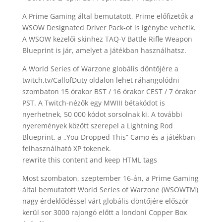
A Prime Gaming által bemutatott, Prime előfizetők a
WSOW Designated Driver Pack-ot is igénybe vehetik.
A WSOW kezelői skinhez TAQ-V Battle Rifle Weapon
Blueprint is jár, amelyet a játékban használhatsz.
A World Series of Warzone globális döntőjére a
twitch.tv/CallofDuty oldalon lehet ráhangolódni
szombaton 15 órakor BST / 16 órakor CEST / 7 órakor
PST. A Twitch-nézők egy MWIII bétakódot is
nyerhetnek, 50 000 kódot sorsolnak ki. A további
nyeremények között szerepel a Lightning Rod
Blueprint, a „You Dropped This” Camo és a játékban
felhasználható XP tokenek.
rewrite this content and keep HTML tags
Most szombaton, szeptember 16-án, a Prime Gaming
által bemutatott World Series of Warzone (WSOWTM)
nagy érdeklődéssel várt globális döntőjére először
kerül sor 3000 rajongó előtt a londoni Copper Box