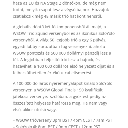
haza az EU és NA Stage 2 döntőkön, de még nem
tudni, melyik csapat lesz a végső bajnok. Hozzájuk
csatlakozik még 48 másik trió hat kontinensről.
A globális döntő két fő komponensből áll majd, a
WSOW Trio Squad versenyből és az ikonikus SoloYolo
versenyből. A világ 50 legjobb triója egy 6 pályás,
egyedi lobby-sorozatban fog versenyezni, ahol a
WSOW pontozás és 500 000 dollárnyi pénzdíj lesz a
tét. A legjobban teljesítő trió lesz a bajnok, és
hazaviheti a 100 000 dolláros első helyezett díjat és a
felbecsülhetetlen értékű utcai elismerést.
A 100 000 dolláros nyereményalapot kínáló SoloYolo
versenyen a WSOW Global Finals 150 kvalifikált
játékosa versenyez szólóban, a győztest pedig az
összesített helyezés határozza meg. Ha nem vagy
első, akkor utolsó vagy.
– WSOW trióverseny 3pm BST / 4pm CEST / 7am PST
– SoloYolo @ 8pm BST / 9pm CEST / 12pm PST