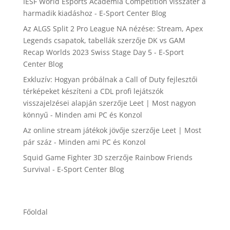
IESF World Esports Academia Competition visszatér a
harmadik kiadáshoz - E-Sport Center Blog
Az ALGS Split 2 Pro League NA nézése: Stream, Apex
Legends csapatok, tabellák
szerzője
DK vs GAM
Recap Worlds 2023 Swiss Stage Day 5 - E-Sport
Center Blog
Exkluzív: Hogyan próbálnak a Call of Duty fejlesztői
térképeket készíteni a CDL profi lejátszók
visszajelzései alapján
szerzője
Leet | Most nagyon
könnyű - Minden ami PC és Konzol
Az online stream játékok jövője
szerzője
Leet | Most
pár száz - Minden ami PC és Konzol
Squid Game Fighter 3D
szerzője
Rainbow Friends
Survival - E-Sport Center Blog
Főoldal