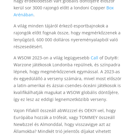
nagy érdeklődéssel várt globális döntőjére először
kerül sor 3000 rajongó előtt a londoni Copper
Box
Arénában
.
A világ minden tájáról érkező esportbajnokok a
rajongók előtt fognak össze, hogy megmérkőzzenek a
lenyűgöző, 600 000 dolláros nyereményalapból való
részesedésért.
A WSOW 2023-on a világ legügyesebb
Call
of Duty®:
Warzone játékosok Londonba repülnek, és színpadra
lépnek, hogy megmérkőzzenek egymással. A 2023-as
év egyedülálló a verseny számára, mivel most először
a latin-amerikai és ázsiai-csendes-óceáni játékosok is
kvalifikálhatják magukat a WSOW globális döntőjére,
így ez lesz az eddigi legnemzetközibb verseny.
Vajon Fifakill összeáll abWizzzel és OEKIY-vel, hogy
Európába hozzák a trófeát, vagy TOMMEY összeáll
Newbzzel és Almonddal, hogy visszavigye azt az
Államokba? Mindkét trió jelentős díjakat vihetett