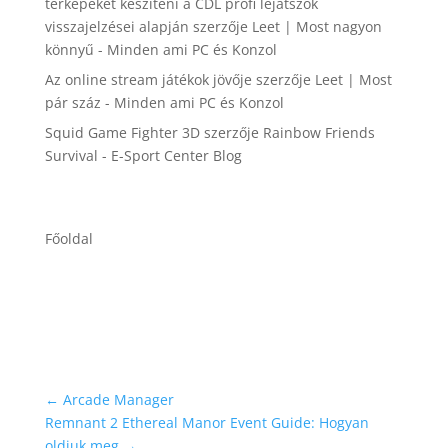
térképeket készíteni a CDL profi lejátszók
visszajelzései alapján
szerzője
Leet | Most nagyon
könnyű - Minden ami PC és Konzol
Az online stream játékok jövője
szerzője
Leet | Most
pár száz - Minden ami PC és Konzol
Squid Game Fighter 3D
szerzője
Rainbow Friends
Survival - E-Sport Center Blog
Főoldal
←
Arcade Manager
Remnant 2 Ethereal Manor Event Guide: Hogyan
oldjuk meg
→