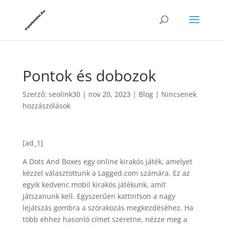
Pontok és dobozok
Szerző:
seolink30
|
nov 20, 2023
|
Blog
|
Nincsenek
hozzászólások
[ad_1]
A Dots And Boxes egy online kirakós játék, amelyet
kézzel választottunk a Lagged.com számára. Ez az
egyik kedvenc mobil kirakós játékunk, amit
játszanunk kell. Egyszerűen kattintson a nagy
lejátszás gombra a szórakozás megkezdéséhez. Ha
több ehhez hasonló címet szeretne, nézze meg a