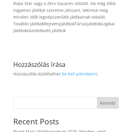
Rope Star vagy a Zero Squares oldalát. Ha még több
ingyenes játékot szeretne játszani, tekintse meg
minden idők legnépszerűbb játékainak oldalát.
További játékokRejtvényjátékokTársasjátékokLogikai
játékokGondolkodó játékok
Hozzászólás írása
Hozzászólás küldéséhez
be kell jelentkezni
.
Keresés
Recent Posts
Brawl Stars Világbajnokság 2025: Minden, amit