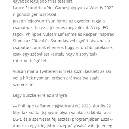
egyebek legújabb frissítéseiért.
Lance Skundrich/Riot GamesJojopyun a Worlds 2022-
n gonosz géniuszokkal
Joseph ‘Jojopyun’ Pyun lenne az egyetlen tagja a
csapatnak, ha ez a jelentés megvalósul. A régi EG-
tagok, Philippe ‘Vulcan’ Laflamme és Kacper ‘Inspired’
Słoma az FBI-val és Ssumday-vel együtt távoznak a
csapatból, annak ellenére, hogy az utóbbi játékosok
csak egy szétválást kaptak, hogy bizonyítsák
rátermettségüket.
Vulcan már a Twitteren is tréfálkozni kezdett az EG-
vel a hírek nyomán, erősen arányosítva saját
szervezetét.
Légy büszke erre az arányra
— Philippe Laflamme (@VulcanLoL) 2023. április 22
Mindazonáltal Jojopyun olyan valaki, aki kitalálta az
EG-t, és a szervezet fejlesztési programjában Észak-
Amerika egyik legjobb középpályásává vált. Jelenleg