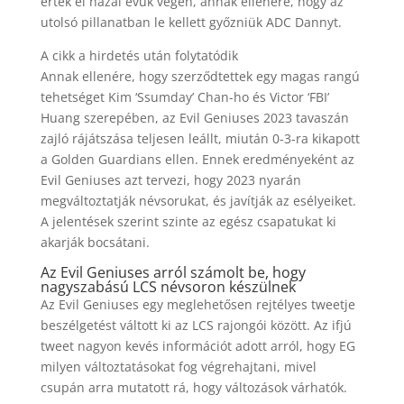
értek el hazai évük végén, annak ellenére, hogy az
utolsó pillanatban le kellett győzniük ADC Dannyt.
A cikk a hirdetés után folytatódik
Annak ellenére, hogy szerződtettek egy magas rangú
tehetséget Kim ‘Ssumday’ Chan-ho és Victor ‘FBI’
Huang szerepében, az Evil Geniuses 2023 tavaszán
zajló rájátszása teljesen leállt, miután 0-3-ra kikapott
a Golden Guardians ellen. Ennek eredményeként az
Evil Geniuses azt tervezi, hogy 2023 nyarán
megváltoztatják névsorukat, és javítják az esélyeiket.
A jelentések szerint szinte az egész csapatukat ki
akarják bocsátani.
Az Evil Geniuses arról számolt be, hogy
nagyszabású LCS névsoron készülnek
Az Evil Geniuses egy meglehetősen rejtélyes tweetje
beszélgetést váltott ki az LCS rajongói között. Az ifjú
tweet nagyon kevés információt adott arról, hogy EG
milyen változtatásokat fog végrehajtani, mivel
csupán arra mutatott rá, hogy változások várhatók.