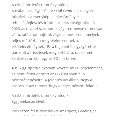
A cikk a hirdetés után folytatódik
A nyilatkozat így szól: „Az Evil Geniuses nagyon
büszkék a versenyképes teljesítmény és a
tehetségfejlesztés iránti elkötelezettségünkre. A
2023-as tavaszi szezonunk végeredménye után olyan
változtatásokat hajtunk végre a névsoron, amelyek
teljes mértékben megfelelnek ennek az
elkötelezettségnek.” Ez a bejelentés egy ígérettel
párosult a frissítések megosztására, de semmi
konkrétat arról, hogy az EG mit tervez.
A blix.gg riportja nyomon követte az EG bejelentését,
és némi fényt derített az EG küszöbön álló
névsorátlépéseire. A jelentés azt állítja, hogy a
szervezet azt tervezi, hogy a teljes névsort feladja.
A cikk a hirdetés után folytatódik
Egy játékoson kívül.
Iratkozzon fel hírlevelünkre az Esport, Gaming és