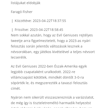
Faragó Fisher
❘ Közzétéve: 2023-04-22T18:37:55
❘ Frissítve: 2023-04-22T18:58:45
Nem sokkal azután, hogy az Evil Geniuses rejtélyes
tweetje arra figyelmeztetett, hogy a 2023-as nyári
felosztás során jelentős változások lesznek a
névsorokban, egy játékos kivételével a teljes névsort
lecserélik.
Az Evil Geniuses 2022-ben Észak-Amerika egyik
legjobb csapataként uralkodott. 2022-re
villámcsapást kötöttek, mindkét döntőt 3-0-ra
söpörték le, és megszerezték a tavaszi felosztás
címét.
Nyáron nem sikerült visszaszerezniük a varázslatot,
de még így is tiszteletreméltó harmadik helyezést