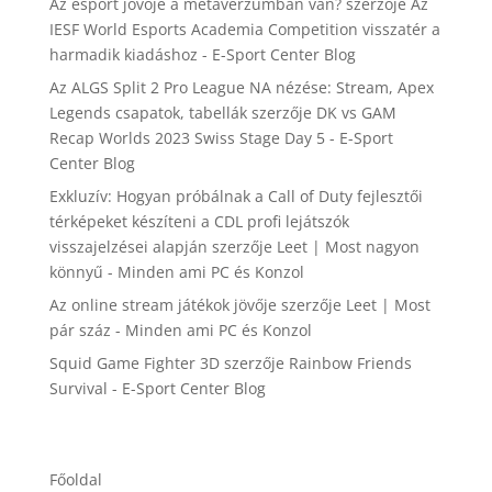
Az esport jövője a metaverzumban van?
szerzője
Az
IESF World Esports Academia Competition visszatér a
harmadik kiadáshoz - E-Sport Center Blog
Az ALGS Split 2 Pro League NA nézése: Stream, Apex
Legends csapatok, tabellák
szerzője
DK vs GAM
Recap Worlds 2023 Swiss Stage Day 5 - E-Sport
Center Blog
Exkluzív: Hogyan próbálnak a Call of Duty fejlesztői
térképeket készíteni a CDL profi lejátszók
visszajelzései alapján
szerzője
Leet | Most nagyon
könnyű - Minden ami PC és Konzol
Az online stream játékok jövője
szerzője
Leet | Most
pár száz - Minden ami PC és Konzol
Squid Game Fighter 3D
szerzője
Rainbow Friends
Survival - E-Sport Center Blog
Főoldal