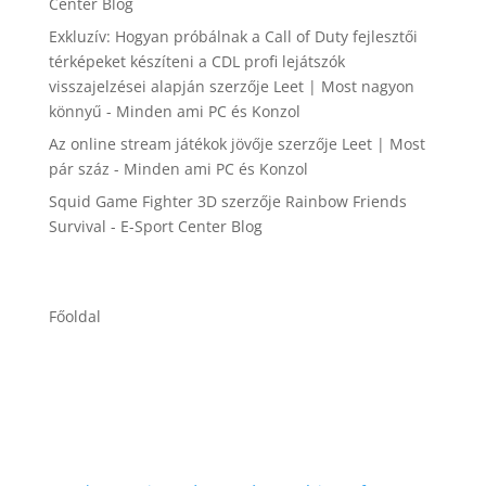
Center Blog
Exkluzív: Hogyan próbálnak a Call of Duty fejlesztői
térképeket készíteni a CDL profi lejátszók
visszajelzései alapján
szerzője
Leet | Most nagyon
könnyű - Minden ami PC és Konzol
Az online stream játékok jövője
szerzője
Leet | Most
pár száz - Minden ami PC és Konzol
Squid Game Fighter 3D
szerzője
Rainbow Friends
Survival - E-Sport Center Blog
Főoldal