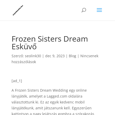
Frozen Sisters Dream
Esküvő
Szerző:
seolink30
|
dec 9, 2023
|
Blog
|
Nincsenek
hozzászólások
[ad_1]
A Frozen Sisters Dream Wedding egy online
lányjáték, amelyet a Lagged.com oldalára
választottunk ki. Ez az egyik kedvenc mobil
lányjátékunk, amit játszanunk kell. Egyszerűen
kattintson a nagy lejátszás gombra a szórakozás