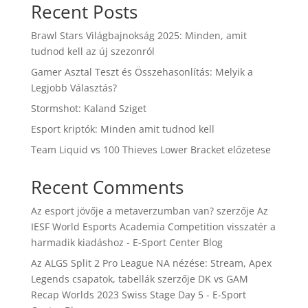
Recent Posts
Brawl Stars Világbajnokság 2025: Minden, amit
tudnod kell az új szezonról
Gamer Asztal Teszt és Összehasonlítás: Melyik a
Legjobb Választás?
Stormshot: Kaland Sziget
Esport kriptók: Minden amit tudnod kell
Team Liquid vs 100 Thieves Lower Bracket előzetese
Recent Comments
Az esport jövője a metaverzumban van?
szerzője
Az
IESF World Esports Academia Competition visszatér a
harmadik kiadáshoz - E-Sport Center Blog
Az ALGS Split 2 Pro League NA nézése: Stream, Apex
Legends csapatok, tabellák
szerzője
DK vs GAM
Recap Worlds 2023 Swiss Stage Day 5 - E-Sport