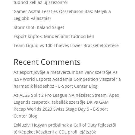
tudnod kell az új szezonról
Gamer Asztal Teszt és Összehasonlítás: Melyik a
Legjobb Választás?
Stormshot: Kaland Sziget
Esport kriptók: Minden amit tudnod kell
Team Liquid vs 100 Thieves Lower Bracket előzetese
Recent Comments
Az esport jövője a metaverzumban van?
szerzője
Az
IESF World Esports Academia Competition visszatér a
harmadik kiadáshoz - E-Sport Center Blog
Az ALGS Split 2 Pro League NA nézése: Stream, Apex
Legends csapatok, tabellák
szerzője
DK vs GAM
Recap Worlds 2023 Swiss Stage Day 5 - E-Sport
Center Blog
Exkluzív: Hogyan próbálnak a Call of Duty fejlesztői
térképeket készíteni a CDL profi lejátszók