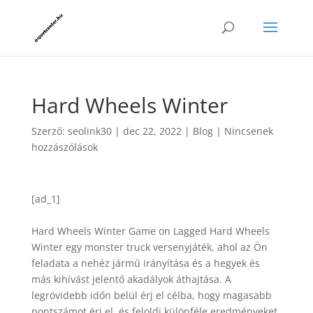
Hard Wheels Winter
Szerző:
seolink30
|
dec 22, 2022
|
Blog
|
Nincsenek
hozzászólások
[ad_1]
Hard Wheels Winter Game on Lagged Hard Wheels
Winter egy monster truck versenyjáték, ahol az Ön
feladata a nehéz jármű irányítása és a hegyek és
más kihívást jelentő akadályok áthajtása. A
legrövidebb időn belül érj el célba, hogy magasabb
pontszámot érj el, és feloldj különféle eredményeket.