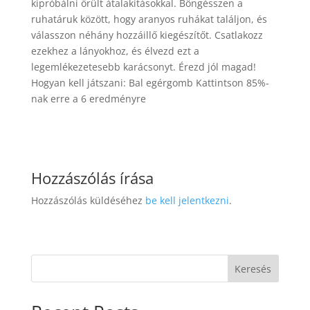
kipróbálni őrült átalakításokkal. Böngésszen a
ruhatáruk között, hogy aranyos ruhákat találjon, és
válasszon néhány hozzáillő kiegészítőt. Csatlakozz
ezekhez a lányokhoz, és élvezd ezt a
legemlékezetesebb karácsonyt. Érezd jól magad!
Hogyan kell játszani: Bal egérgomb Kattintson 85%-
nak erre a 6 eredményre
Hozzászólás írása
Hozzászólás küldéséhez
be kell jelentkezni
.
Keresés