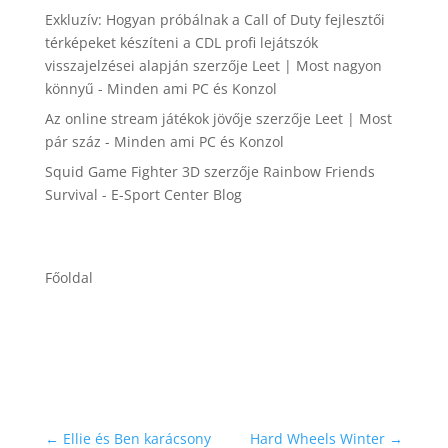
Exkluzív: Hogyan próbálnak a Call of Duty fejlesztői
térképeket készíteni a CDL profi lejátszók
visszajelzései alapján
szerzője
Leet | Most nagyon
könnyű - Minden ami PC és Konzol
Az online stream játékok jövője
szerzője
Leet | Most
pár száz - Minden ami PC és Konzol
Squid Game Fighter 3D
szerzője
Rainbow Friends
Survival - E-Sport Center Blog
Főoldal
←
Ellie és Ben karácsony
Hard Wheels Winter
→