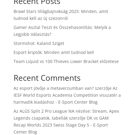
Recent Posts
Brawl Stars Világbajnokság 2025: Minden, amit
tudnod kell az új szezonról
Gamer Asztal Teszt és Összehasonlítás: Melyik a
Legjobb Választás?
Stormshot: Kaland Sziget
Esport kriptók: Minden amit tudnod kell
Team Liquid vs 100 Thieves Lower Bracket előzetese
Recent Comments
Az esport jövője a metaverzumban van?
szerzője
Az
IESF World Esports Academia Competition visszatér a
harmadik kiadáshoz - E-Sport Center Blog
Az ALGS Split 2 Pro League NA nézése: Stream, Apex
Legends csapatok, tabellák
szerzője
DK vs GAM
Recap Worlds 2023 Swiss Stage Day 5 - E-Sport
Center Blog