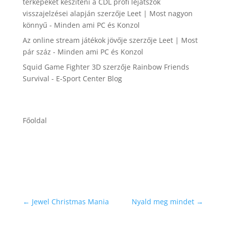
térképeket készíteni a CDL profi lejátszók
visszajelzései alapján
szerzője
Leet | Most nagyon
könnyű - Minden ami PC és Konzol
Az online stream játékok jövője
szerzője
Leet | Most
pár száz - Minden ami PC és Konzol
Squid Game Fighter 3D
szerzője
Rainbow Friends
Survival - E-Sport Center Blog
Főoldal
←
Jewel Christmas Mania
Nyald meg mindet
→