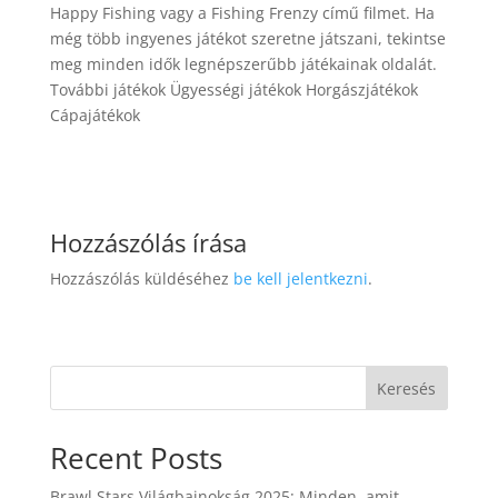
Happy Fishing vagy a Fishing Frenzy című filmet. Ha
még több ingyenes játékot szeretne játszani, tekintse
meg minden idők legnépszerűbb játékainak oldalát.
További játékok Ügyességi játékok Horgászjátékok
Cápajátékok
Hozzászólás írása
Hozzászólás küldéséhez
be kell jelentkezni
.
Keresés
Recent Posts
Brawl Stars Világbajnokság 2025: Minden, amit