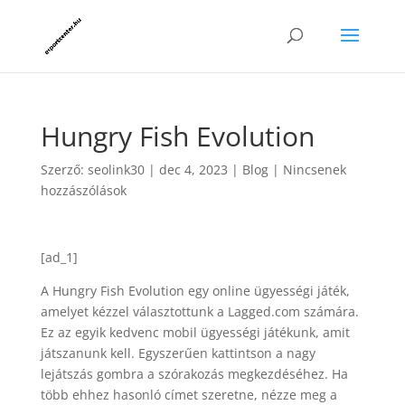
Hungry Fish Evolution
Szerző:
seolink30
|
dec 4, 2023
|
Blog
|
Nincsenek
hozzászólások
[ad_1]
A Hungry Fish Evolution egy online ügyességi játék,
amelyet kézzel választottunk a Lagged.com számára.
Ez az egyik kedvenc mobil ügyességi játékunk, amit
játszanunk kell. Egyszerűen kattintson a nagy
lejátszás gombra a szórakozás megkezdéséhez. Ha
több ehhez hasonló címet szeretne, nézze meg a