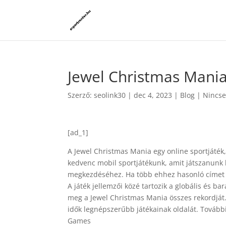
Jewel Christmas Mani
Szerző:
seolink30
|
dec 4, 2023
|
Blog
|
Nincse
[ad_1]
A Jewel Christmas Mania egy online sportjáték
kedvenc mobil sportjátékunk, amit játszanunk 
megkezdéséhez. Ha több ehhez hasonló címet s
A játék jellemzői közé tartozik a globális és b
meg a Jewel Christmas Mania összes rekordját.
idők legnépszerűbb játékainak oldalát. Tovább
Games