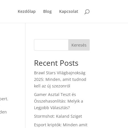
Kezdőlap
Blog
Kapcsolat
Keresés
Recent Posts
Brawl Stars Világbajnokság
2025: Minden, amit tudnod
kell az új szezonról
Gamer Asztal Teszt és
pert.
Összehasonlítás: Melyik a
e
Legjobb Választás?
nden
Stormshot: Kaland Sziget
Esport kriptók: Minden amit