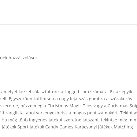
a
nek hozzászólások
, amelyet kézzel választottunk a Lagged.com számára. Ez az egyik
kell. Egyszerűen kattintson a nagy lejátszás gombra a szórakozás
zeretne, nézze meg a Christmas Magic Tiles vagy a Christmas Sni
aráti ranglista, ahol versenyezhetsz a magas pontszámokért. Tekints
 Ha még több ingyenes játékot szeretne játszani, tekintse meg mi
i játékok Sport játékok Candy Games Karácsonyi játékok Matching