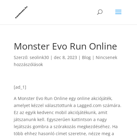
Monster Evo Run Online
Szerző:
seolink30
|
dec 8, 2023
|
Blog
|
Nincsenek
hozzászólások
[ad_1]
A Monster Evo Run Online egy online akciójáték,
amelyet kézzel választottunk a Lagged.com számára.
Ez az egyik kedvenc mobil akciójátékunk, amit
játszanunk kell. Egyszerűen kattintson a nagy
lejátszás gombra a szórakozás megkezdéséhez. Ha
több ehhez hasonló címet szeretne, nézze meg a