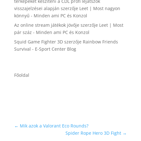
térképeket készíteni a CDL profi lejátszók
visszajelzései alapján
szerzője
Leet | Most nagyon
könnyű - Minden ami PC és Konzol
Az online stream játékok jövője
szerzője
Leet | Most
pár száz - Minden ami PC és Konzol
Squid Game Fighter 3D
szerzője
Rainbow Friends
Survival - E-Sport Center Blog
Főoldal
←
Mik azok a Valorant Eco Rounds?
Spider Rope Hero 3D Fight
→