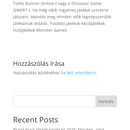
Tomb Runner Online-t vagy a Dinosaur Game
QWERT-t. Ha még több ingyenes játékot szeretne
játszani, tekintse meg minden idők legnépszerűbb
játékainak oldalát. További játékok Akciójátékok
Futójátékok Monster Games
Hozzászólás írása
Hozzászólás küldéséhez
be kell jelentkezni
.
Keresés
Recent Posts
Brawl Stars Világbajnokság 2025: Minden, amit