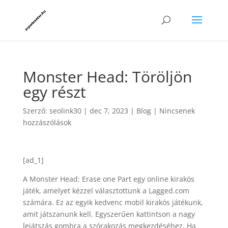
Monster Head: Töröljön
egy részt
Szerző:
seolink30
|
dec 7, 2023
|
Blog
|
Nincsenek
hozzászólások
[ad_1]
A Monster Head: Erase one Part egy online kirakós
játék, amelyet kézzel választottunk a Lagged.com
számára. Ez az egyik kedvenc mobil kirakós játékunk,
amit játszanunk kell. Egyszerűen kattintson a nagy
lejátszás gombra a szórakozás megkezdéséhez. Ha