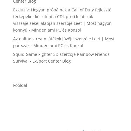
Center Blog
Exkluzív: Hogyan próbálnak a Call of Duty fejlesztői
térképeket készíteni a CDL profi lejátszók
visszajelzései alapján
szerzője
Leet | Most nagyon
könnyű - Minden ami PC és Konzol
Az online stream játékok jövője
szerzője
Leet | Most
pár száz - Minden ami PC és Konzol
Squid Game Fighter 3D
szerzője
Rainbow Friends
Survival - E-Sport Center Blog
Főoldal