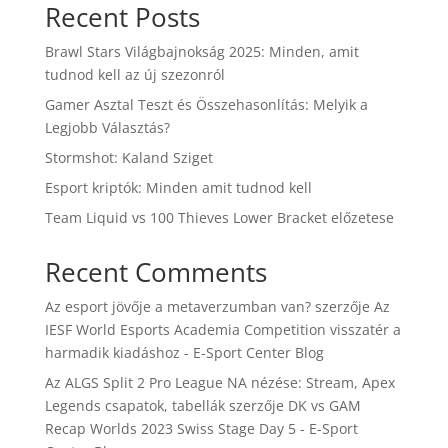
Recent Posts
Brawl Stars Világbajnokság 2025: Minden, amit
tudnod kell az új szezonról
Gamer Asztal Teszt és Összehasonlítás: Melyik a
Legjobb Választás?
Stormshot: Kaland Sziget
Esport kriptók: Minden amit tudnod kell
Team Liquid vs 100 Thieves Lower Bracket előzetese
Recent Comments
Az esport jövője a metaverzumban van?
szerzője
Az
IESF World Esports Academia Competition visszatér a
harmadik kiadáshoz - E-Sport Center Blog
Az ALGS Split 2 Pro League NA nézése: Stream, Apex
Legends csapatok, tabellák
szerzője
DK vs GAM
Recap Worlds 2023 Swiss Stage Day 5 - E-Sport