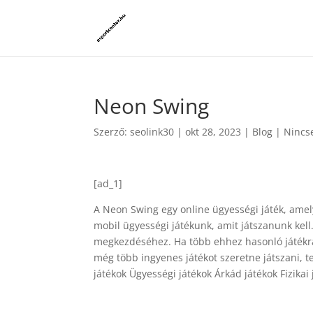
Neon Swing
Szerző:
seolink30
|
okt 28, 2023
|
Blog
|
Nincs
[ad_1]
A Neon Swing egy online ügyességi játék, amel
mobil ügyességi játékunk, amit játszanunk kell
megkezdéséhez. Ha több ehhez hasonló játékra
még több ingyenes játékot szeretne játszani, 
játékok Ügyességi játékok Árkád játékok Fizikai