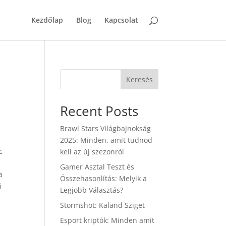
Kezdőlap
Blog
Kapcsolat
Keresés
Recent Posts
Brawl Stars Világbajnokság
2025: Minden, amit tudnod
c
kell az új szezonról
Gamer Asztal Teszt és
a
Összehasonlítás: Melyik a
i
Legjobb Választás?
Stormshot: Kaland Sziget
Esport kriptók: Minden amit