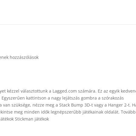
enek hozzászólások
yet kézzel választottunk a Lagged.com számára. Ez az egyik kedven
. Egyszerűen kattintson a nagy lejátszás gombra a szórakozás
 van szüksége, nézze meg a Stack Bump 3D-t vagy a Hanger 2-t. H
tekintse meg minden idők legnépszerűbb játékainak oldalát. Tovább
 játékok Stickman játékok