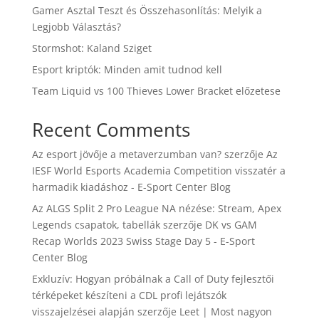
Gamer Asztal Teszt és Összehasonlítás: Melyik a
Legjobb Választás?
Stormshot: Kaland Sziget
Esport kriptók: Minden amit tudnod kell
Team Liquid vs 100 Thieves Lower Bracket előzetese
Recent Comments
Az esport jövője a metaverzumban van?
szerzője
Az
IESF World Esports Academia Competition visszatér a
harmadik kiadáshoz - E-Sport Center Blog
Az ALGS Split 2 Pro League NA nézése: Stream, Apex
Legends csapatok, tabellák
szerzője
DK vs GAM
Recap Worlds 2023 Swiss Stage Day 5 - E-Sport
Center Blog
Exkluzív: Hogyan próbálnak a Call of Duty fejlesztői
térképeket készíteni a CDL profi lejátszók
visszajelzései alapján
szerzője
Leet | Most nagyon