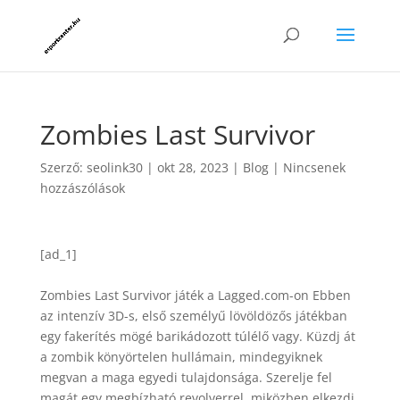
Zombies Last Survivor
Szerző:
seolink30
|
okt 28, 2023
|
Blog
|
Nincsenek
hozzászólások
[ad_1]
Zombies Last Survivor játék a Lagged.com-on Ebben
az intenzív 3D-s, első személyű lövöldözős játékban
egy fakerítés mögé barikádozott túlélő vagy. Küzdj át
a zombik könyörtelen hullámain, mindegyiknek
megvan a maga egyedi tulajdonsága. Szerelje fel
magát egy megbízható revolverrel, miközben elkezdi