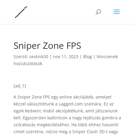
Sniper Zone FPS
Szerző:
seolink30
|
nov 11, 2023
|
Blog
|
Nincsenek
hozzászólások
[ad_1]
A Sniper Zone FPS egy online akciójáték, amelyet
kézzel választottunk a Lagged.com számára. Ez az
egyik kedvenc mobil akciójátékunk, amit játszanunk
kell. Egyszerűen kattintson a nagy lejátszás gombra a
szórakozás megkezdéséhez. Ha több ehhez hasonló
címet szeretne, nézze meg a Sniper Clash 3D-t vagy