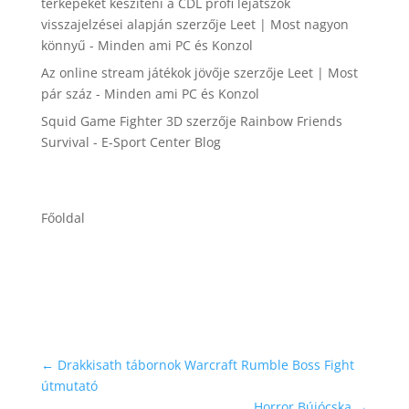
térképeket készíteni a CDL profi lejátszók
visszajelzései alapján
szerzője
Leet | Most nagyon
könnyű - Minden ami PC és Konzol
Az online stream játékok jövője
szerzője
Leet | Most
pár száz - Minden ami PC és Konzol
Squid Game Fighter 3D
szerzője
Rainbow Friends
Survival - E-Sport Center Blog
Főoldal
←
Drakkisath tábornok Warcraft Rumble Boss Fight
útmutató
Horror Bújócska
→