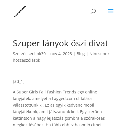
Szuper lányok őszi divat
Szerző:
seolink30
|
nov 4, 2023
|
Blog
|
Nincsenek
hozzászólások
[ad_1]
A Super Girls Fall Fashion Trends egy online
lányjáték, amelyet a Lagged.com oldalára
választottunk ki. Ez az egyik kedvenc mobil
lányjátékunk, amit játszanunk kell. Egyszerűen
kattintson a nagy lejátszás gombra a szórakozás
megkezdéséhez. Ha több ehhez hasonló címet