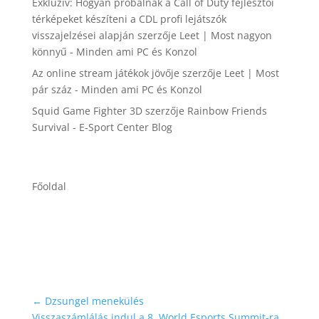
Exkluzív: Hogyan próbálnak a Call of Duty fejlesztői
térképeket készíteni a CDL profi lejátszók
visszajelzései alapján
szerzője
Leet | Most nagyon
könnyű - Minden ami PC és Konzol
Az online stream játékok jövője
szerzője
Leet | Most
pár száz - Minden ami PC és Konzol
Squid Game Fighter 3D
szerzője
Rainbow Friends
Survival - E-Sport Center Blog
Főoldal
←
Dzsungel menekülés
Visszaszámlálás indul a 8. World Esports Summit-ra