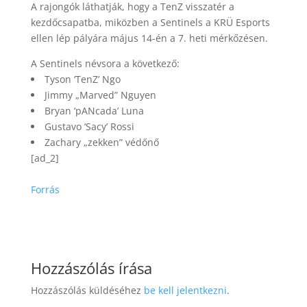
A rajongók láthatják, hogy a TenZ visszatér a
kezdőcsapatba, miközben a Sentinels a KRÜ Esports
ellen lép pályára május 14-én a 7. heti mérkőzésen.
A Sentinels névsora a következő:
Tyson ‘TenZ’ Ngo
Jimmy „Marved” Nguyen
Bryan ‘pANcada’ Luna
Gustavo ‘Sacy’ Rossi
Zachary „zekken” védőnő
[ad_2]
Forrás
Hozzászólás írása
Hozzászólás küldéséhez
be kell jelentkezni
.