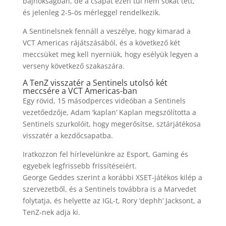
bajnokságban, de a csapat ezen túl nem sokat tett,
és jelenleg 2-5-ös mérleggel rendelkezik.
A Sentinelsnek fennáll a veszélye, hogy kimarad a
VCT Americas rájátszásából, és a következő két
meccsüket meg kell nyerniük, hogy esélyük legyen a
verseny következő szakaszára.
A TenZ visszatér a Sentinels utolsó két
meccsére a VCT Americas-ban
Egy rövid, 15 másodperces videóban a Sentinels
vezetőedzője, Adam ‘kaplan’ Kaplan megszólította a
Sentinels szurkolóit, hogy megerősítse, sztárjátékosa
visszatér a kezdőcsapatba.
Iratkozzon fel hírlevelünkre az Esport, Gaming és
egyebek legfrissebb frissítéseiért.
George Geddes szerint a korábbi XSET-játékos kilép a
szervezetből, és a Sentinels továbbra is a Marvedet
folytatja, és helyette az IGL-t, Rory ‘dephh’ Jacksont, a
TenZ-nek adja ki.