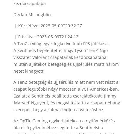
Declan Mclaughlin
❘ Közzétéve: 2023-05-09T20:32:27
❘ Frissítve: 2023-05-09T21:24:12
A TenZ a világ egyik legkedveltebb FPS játékosa.
A Sentinels bejelentette, hogy Tyson ‘TenZ’ Ngo
visszatér Valorant csapatának kezdőcsapatába,
miután a játékos betegség és ujjsérülés miatt három
hetet kihagyott.
A TenZ betegség és ujjsérülés miatt nem vett részt a
csapat legutóbbi négy meccsén a VCT Americas-ban.
Ezalatt a Sentinels beállította cserejátékosát, Jimmy
‘Marved’ Nguyent, és megváltoztatta a csapat néhány
szerepét, hogy alkalmazkodjon a változáshoz.
Az OpTic Gaming egykori játékosa a nyitómérkőzés
óta első győzelméhez segítette a Sentinelst a