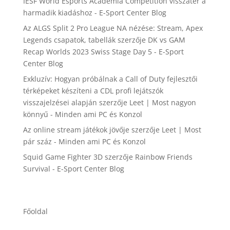
IESF World Esports Academia Competition visszatér a
harmadik kiadáshoz - E-Sport Center Blog
Az ALGS Split 2 Pro League NA nézése: Stream, Apex
Legends csapatok, tabellák
szerzője
DK vs GAM
Recap Worlds 2023 Swiss Stage Day 5 - E-Sport
Center Blog
Exkluzív: Hogyan próbálnak a Call of Duty fejlesztői
térképeket készíteni a CDL profi lejátszók
visszajelzései alapján
szerzője
Leet | Most nagyon
könnyű - Minden ami PC és Konzol
Az online stream játékok jövője
szerzője
Leet | Most
pár száz - Minden ami PC és Konzol
Squid Game Fighter 3D
szerzője
Rainbow Friends
Survival - E-Sport Center Blog
Főoldal