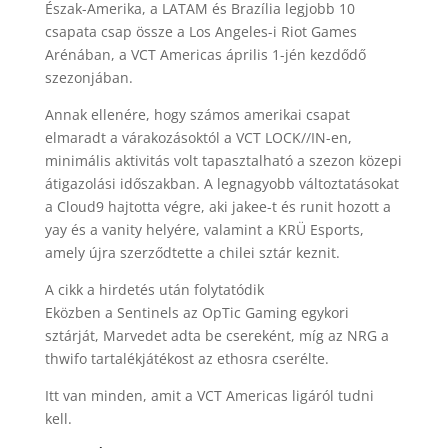
Észak-Amerika, a LATAM és Brazília legjobb 10
csapata csap össze a Los Angeles-i Riot Games
Arénában, a VCT Americas április 1-jén kezdődő
szezonjában.
Annak ellenére, hogy számos amerikai csapat
elmaradt a várakozásoktól a VCT LOCK//IN-en,
minimális aktivitás volt tapasztalható a szezon közepi
átigazolási időszakban. A legnagyobb változtatásokat
a Cloud9 hajtotta végre, aki jakee-t és runit hozott a
yay és a vanity helyére, valamint a KRÜ Esports,
amely újra szerződtette a chilei sztár keznit.
A cikk a hirdetés után folytatódik
Eközben a Sentinels az OpTic Gaming egykori
sztárját, Marvedet adta be csereként, míg az NRG a
thwifo tartalékjátékost az ethosra cserélte.
Itt van minden, amit a VCT Americas ligáról tudni
kell.