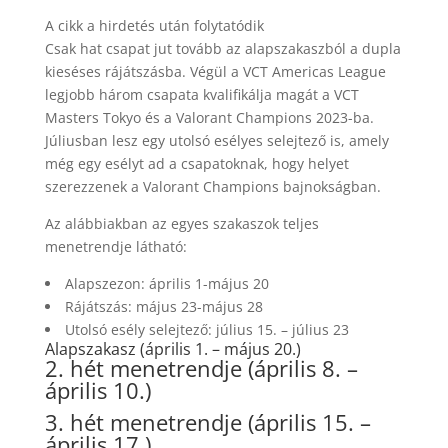
A cikk a hirdetés után folytatódik
Csak hat csapat jut tovább az alapszakaszból a dupla
kieséses rájátszásba. Végül a VCT Americas League
legjobb három csapata kvalifikálja magát a VCT
Masters Tokyo és a Valorant Champions 2023-ba.
Júliusban lesz egy utolsó esélyes selejtező is, amely
még egy esélyt ad a csapatoknak, hogy helyet
szerezzenek a Valorant Champions bajnokságban.
Az alábbiakban az egyes szakaszok teljes
menetrendje látható:
Alapszezon: április 1-május 20
Rájátszás: május 23-május 28
Utolsó esély selejtező: július 15. – július 23
Alapszakasz (április 1. – május 20.)
2. hét menetrendje (április 8. –
április 10.)
3. hét menetrendje (április 15. –
április 17.)