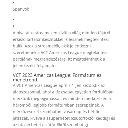
Spanyol:
A hivatalos streameken kívül a világ minden tájáról
érkező tartalomkészítőkkel is lesznek megtekintési
bulik. Azok a streamelők, akik jelentkezni
szeretnének a VCT Americas League megtekintési
partijának megrendezésére, itt megtekinthetik a
jelentkezési folyamatot.
VCT 2023 Americas League: Formátum és
menetrend
A VCT Americas League április 1-jén kezdődik az
alapszezonnal, ahol a tíz csapat egyetlen fordulóban
mérkőzik meg egymással, és minden mérkőzésen a
háromból legjobb formátumban szerepelnek. A
mérkőzéseket szombaton, vasárnap és hétfőn
játsszák, kivéve a szuperhétet (csütörtöktől keddig) és
az utolsó hetet (csütörtöktől szombatig).