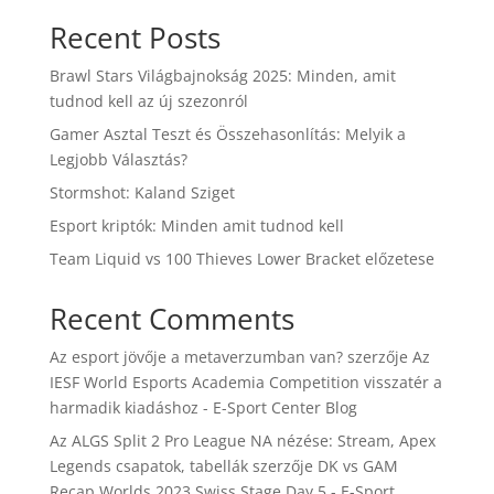
Recent Posts
Brawl Stars Világbajnokság 2025: Minden, amit
tudnod kell az új szezonról
Gamer Asztal Teszt és Összehasonlítás: Melyik a
Legjobb Választás?
Stormshot: Kaland Sziget
Esport kriptók: Minden amit tudnod kell
Team Liquid vs 100 Thieves Lower Bracket előzetese
Recent Comments
Az esport jövője a metaverzumban van?
szerzője
Az
IESF World Esports Academia Competition visszatér a
harmadik kiadáshoz - E-Sport Center Blog
Az ALGS Split 2 Pro League NA nézése: Stream, Apex
Legends csapatok, tabellák
szerzője
DK vs GAM
Recap Worlds 2023 Swiss Stage Day 5 - E-Sport