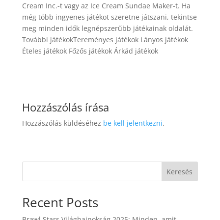
Cream Inc.-t vagy az Ice Cream Sundae Maker-t. Ha
még több ingyenes játékot szeretne játszani, tekintse
meg minden idők legnépszerűbb játékainak oldalát.
További játékokTereményes játékok Lányos játékok
Ételes játékok Főzős játékok Árkád játékok
Hozzászólás írása
Hozzászólás küldéséhez
be kell jelentkezni
.
Keresés
Recent Posts
Brawl Stars Világbajnokság 2025: Minden, amit