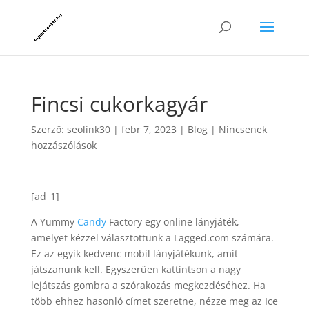
Fincsi cukorkagyár
Szerző:
seolink30
|
febr 7, 2023
|
Blog
|
Nincsenek
hozzászólások
[ad_1]
A Yummy
Candy
Factory egy online lányjáték,
amelyet kézzel választottunk a Lagged.com számára.
Ez az egyik kedvenc mobil lányjátékunk, amit
játszanunk kell. Egyszerűen kattintson a nagy
lejátszás gombra a szórakozás megkezdéséhez. Ha
több ehhez hasonló címet szeretne, nézze meg az Ice