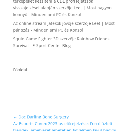
térképeket készíteni a CDL profi lejátszók
visszajelzései alapján
szerzője
Leet | Most nagyon
könnyű - Minden ami PC és Konzol
Az online stream játékok jövője
szerzője
Leet | Most
pár száz - Minden ami PC és Konzol
Squid Game Fighter 3D
szerzője
Rainbow Friends
Survival - E-Sport Center Blog
Főoldal
←
Doc Darling Bone Surgery
Az Esports Conex 2023-as előrejelzése: Forró üzleti
trendek, amelyeket lehetetlen figyelmen kívül hagyni