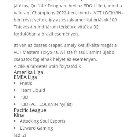
játékos, Qu ‘Life’ Donghao. Ami az EDG-t illeti, mind a
Valorant Champions 2022-ben, mind a VCT LOCK//IN-
ben részt vettek, így az észak-amerikai óriások 100
Thieves-t mindhárom térképre vitték a 32.
fordulóban a brazil eseményen.
Itt van az összes csapat, amely kvalifikálta magát a
VCT Masters Tokyo-ra. A lista frissül, amint újabb
csapatok foglalnak helyet az eseményen.
A cikk a hirdetés után folytatódik
Amerika Liga
EMEA Liga
Fnatic
Team Liquid
TBD
TBD (VCT LOCK//IN nyílás)
Pacific League
Kína
Attacking Soul Esports
EDward Gaming
[ad_2]