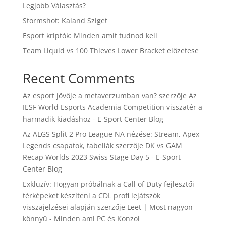
Legjobb Választás?
Stormshot: Kaland Sziget
Esport kriptók: Minden amit tudnod kell
Team Liquid vs 100 Thieves Lower Bracket előzetese
Recent Comments
Az esport jövője a metaverzumban van?
szerzője
Az
IESF World Esports Academia Competition visszatér a
harmadik kiadáshoz - E-Sport Center Blog
Az ALGS Split 2 Pro League NA nézése: Stream, Apex
Legends csapatok, tabellák
szerzője
DK vs GAM
Recap Worlds 2023 Swiss Stage Day 5 - E-Sport
Center Blog
Exkluzív: Hogyan próbálnak a Call of Duty fejlesztői
térképeket készíteni a CDL profi lejátszók
visszajelzései alapján
szerzője
Leet | Most nagyon
könnyű - Minden ami PC és Konzol