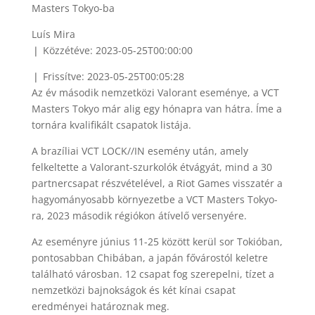
Luís Mira
❘ Közzétéve: 2023-05-25T00:00:00
❘ Frissítve: 2023-05-25T00:05:28
Az év második nemzetközi Valorant eseménye, a VCT
Masters Tokyo már alig egy hónapra van hátra. Íme a
tornára kvalifikált csapatok listája.
A brazíliai VCT LOCK//IN esemény után, amely
felkeltette a Valorant-szurkolók étvágyát, mind a 30
partnercsapat részvételével, a Riot Games visszatér a
hagyományosabb környezetbe a VCT Masters Tokyo-
ra, 2023 második régiókon átívelő versenyére.
Az eseményre június 11-25 között kerül sor Tokióban,
pontosabban Chibában, a japán fővárostól keletre
található városban. 12 csapat fog szerepelni, tízet a
nemzetközi bajnokságok és két kínai csapat
eredményei határoznak meg.