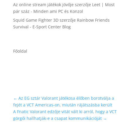
Az online stream játékok jövője
szerzője
Leet | Most
pár száz - Minden ami PC és Konzol
Squid Game Fighter 3D
szerzője
Rainbow Friends
Survival - E-Sport Center Blog
Főoldal
←
Az EG sztár Valorant játékosa élőben borotválja a
fejét a VCT Americas-on, miután rájátszásba került
A Fnatic Valorant edzője vitát vált ki arról, hogy a VCT
görgői hallhatják-e a csapat kommunikációját
→