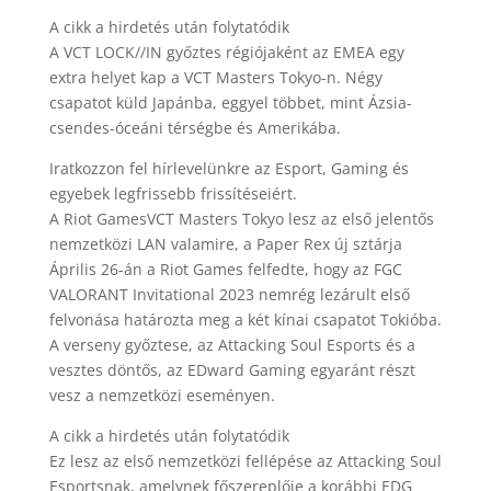
A cikk a hirdetés után folytatódik
A VCT LOCK//IN győztes régiójaként az EMEA egy
extra helyet kap a VCT Masters Tokyo-n. Négy
csapatot küld Japánba, eggyel többet, mint Ázsia-
csendes-óceáni térségbe és Amerikába.
Iratkozzon fel hírlevelünkre az Esport, Gaming és
egyebek legfrissebb frissítéseiért.
A Riot GamesVCT Masters Tokyo lesz az első jelentős
nemzetközi LAN valamire, a Paper Rex új sztárja
Április 26-án a Riot Games felfedte, hogy az FGC
VALORANT Invitational 2023 nemrég lezárult első
felvonása határozta meg a két kínai csapatot Tokióba.
A verseny győztese, az Attacking Soul Esports és a
vesztes döntős, az EDward Gaming egyaránt részt
vesz a nemzetközi eseményen.
A cikk a hirdetés után folytatódik
Ez lesz az első nemzetközi fellépése az Attacking Soul
Esportsnak, amelynek főszereplője a korábbi EDG