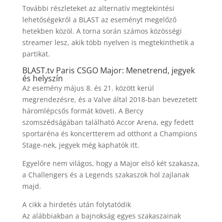
További részleteket az alternatív megtekintési
lehetőségekről a BLAST az eseményt megelőző
hetekben közöl. A torna során számos közösségi
streamer lesz, akik több nyelven is megtekinthetik a
partikat.
BLAST.tv Paris CSGO Major: Menetrend, jegyek
és helyszín
Az esemény május 8. és 21. között kerül
megrendezésre, és a Valve által 2018-ban bevezetett
háromlépcsős formát követi. A Bercy
szomszédságában található Accor Arena, egy fedett
sportaréna és koncertterem ad otthont a Champions
Stage-nek, jegyek még kaphatók itt.
Egyelőre nem világos, hogy a Major első két szakasza,
a Challengers és a Legends szakaszok hol zajlanak
majd.
A cikk a hirdetés után folytatódik
Az alábbiakban a bajnokság egyes szakaszainak