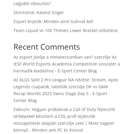
Legjobb Választás?
Stormshot: Kaland Sziget
Esport kriptók: Minden amit tudnod kell
Team Liquid vs 100 Thieves Lower Bracket előzetese
Recent Comments
Az esport jövője a metaverzumban van?
szerzője
Az
IESF World Esports Academia Competition visszatér a
harmadik kiadáshoz - E-Sport Center Blog
Az ALGS Split 2 Pro League NA nézése: Stream, Apex
Legends csapatok, tabellák
szerzője
DK vs GAM
Recap Worlds 2023 Swiss Stage Day 5 - E-Sport
Center Blog
Exkluzív: Hogyan próbálnak a Call of Duty fejlesztői
térképeket készíteni a CDL profi lejátszók
visszajelzései alapján
szerzője
Leet | Most nagyon
könnyű - Minden ami PC és Konzol