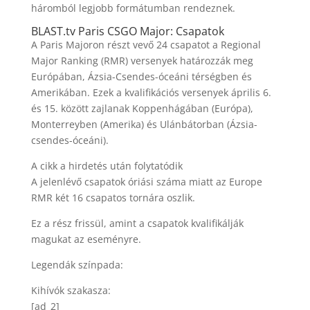
háromból legjobb formátumban rendeznek.
BLAST.tv Paris CSGO Major: Csapatok
A Paris Majoron részt vevő 24 csapatot a Regional
Major Ranking (RMR) versenyek határozzák meg
Európában, Ázsia-Csendes-óceáni térségben és
Amerikában. Ezek a kvalifikációs versenyek április 6.
és 15. között zajlanak Koppenhágában (Európa),
Monterreyben (Amerika) és Ulánbátorban (Ázsia-
csendes-óceáni).
A cikk a hirdetés után folytatódik
A jelenlévő csapatok óriási száma miatt az Europe
RMR két 16 csapatos tornára oszlik.
Ez a rész frissül, amint a csapatok kvalifikálják
magukat az eseményre.
Legendák színpada:
Kihívók szakasza:
[ad_2]