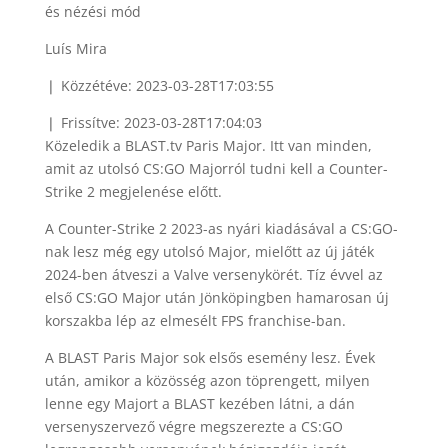
Luís Mira
❘ Közzétéve: 2023-03-28T17:03:55
❘ Frissítve: 2023-03-28T17:04:03
Közeledik a BLAST.tv Paris Major. Itt van minden,
amit az utolsó CS:GO Majorról tudni kell a Counter-
Strike 2 megjelenése előtt.
A Counter-Strike 2 2023-as nyári kiadásával a CS:GO-
nak lesz még egy utolsó Major, mielőtt az új játék
2024-ben átveszi a Valve versenykörét. Tíz évvel az
első CS:GO Major után Jönköpingben hamarosan új
korszakba lép az elmesélt FPS franchise-ban.
A BLAST Paris Major sok elsős esemény lesz. Évek
után, amikor a közösség azon töprengett, milyen
lenne egy Majort a BLAST kezében látni, a dán
versenyszervező végre megszerezte a CS:GO