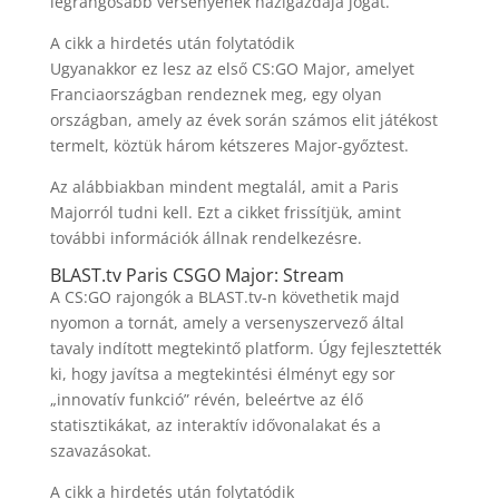
legrangosabb versenyének házigazdája jogát.
A cikk a hirdetés után folytatódik
Ugyanakkor ez lesz az első CS:GO Major, amelyet
Franciaországban rendeznek meg, egy olyan
országban, amely az évek során számos elit játékost
termelt, köztük három kétszeres Major-győztest.
Az alábbiakban mindent megtalál, amit a Paris
Majorról tudni kell. Ezt a cikket frissítjük, amint
további információk állnak rendelkezésre.
BLAST.tv Paris CSGO Major: Stream
A CS:GO rajongók a BLAST.tv-n követhetik majd
nyomon a tornát, amely a versenyszervező által
tavaly indított megtekintő platform. Úgy fejlesztették
ki, hogy javítsa a megtekintési élményt egy sor
„innovatív funkció” révén, beleértve az élő
statisztikákat, az interaktív idővonalakat és a
szavazásokat.
A cikk a hirdetés után folytatódik