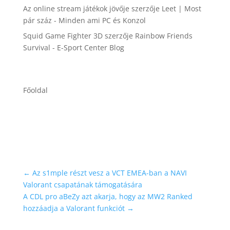
Az online stream játékok jövője
szerzője
Leet | Most
pár száz - Minden ami PC és Konzol
Squid Game Fighter 3D
szerzője
Rainbow Friends
Survival - E-Sport Center Blog
Főoldal
←
Az s1mple részt vesz a VCT EMEA-ban a NAVI
Valorant csapatának támogatására
A CDL pro aBeZy azt akarja, hogy az MW2 Ranked
hozzáadja a Valorant funkciót
→