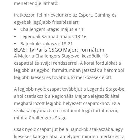
menetrendje látható:
Iratkozzon fel hírlevelünkre az Esport, Gaming és
egyebek legújabb frissítéseiért.
Challengers Stage: május 8-11
Legendák Színpad: május 13-16
Bajnokok szakasza: 18-21
BLAST.tv Paris CSGO Major: Formátum
A Major a Challengers Stage-vel kezdődik, 16
csapattal és svájci rendszerrel. A korai fordulókat a
legjobb az egyből formátumban játsszák a háromból
legjobb kiesési és továbbjutó mérkőzések előtt.
A legjobb nyolc csapat továbbjut a Legends Stage-be,
ahol csatlakozik a Regionális Major Selejtezők által
meghatározott legjobb helyezett csapatokhoz. Ez a
szakasz ugyanazt a formátumot fogja tartalmazni,
mint a Challengers Stage.
Csak nyolc csapat jut be a Bajnokok szakaszába, egy
kieséses kategóriába, amelyben minden mérkőzést a