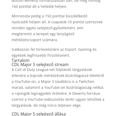
Boston kemény formafutásban van, de még mindig
160 ponttal áll a hetedik helyen.
Minnesota pedig a 150 ponttal büszkélkedő
nyolcadik helyen áll. A csapatok 10 pontot szereznek
minden egyes selejtező-győzelemért, ami
megteremti a terepet egy lenyűgöző
mérkőzéscsoport számára.
Iratkozzon fel hírlevelünkre az Esport, Gaming és
egyebek legfrissebb frissítéseiért.
Tartalom
CDL Major 5 selejtező stream
A Call of Duty League-vel folytatott tárgyalások
ellenére a bajnoki mérkőzések kizárólagossá tételéről
a YouTube-on, a Major 5 továbbra is a Twitchen
marad, valamint a YouTube-on kizárólagosság nélkül,
a rajongók legnagyobb örömére. A Dexerto forrásai
szerint a YouTube-exkluzivitás terén ugyan lehűltek a
tárgyalások, de még nincs teljesen vége.
CDL Major 5 selejtező állása