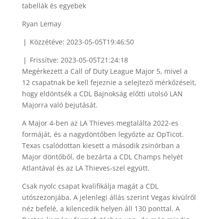
Ryan Lemay
❘ Közzétéve: 2023-05-05T19:46:50
❘ Frissítve: 2023-05-05T21:24:18
Megérkezett a Call of Duty League Major 5, mivel a
12 csapatnak be kell fejeznie a selejtező mérkőzéseit,
hogy eldöntsék a CDL Bajnokság előtti utolsó LAN
Majorra való bejutását.
A Major 4-ben az LA Thieves megtalálta 2022-es
formáját, és a nagydöntőben legyőzte az OpTicot.
Texas csalódottan kiesett a második zsinórban a
Major döntőből, de bezárta a CDL Champs helyét
Atlantával és az LA Thieves-szel együtt.
Csak nyolc csapat kvalifikálja magát a CDL
utószezonjába. A jelenlegi állás szerint Vegas kívülről
néz befelé, a kilencedik helyen áll 130 ponttal. A