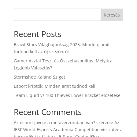
Keresés
Recent Posts
Brawl Stars Világbajnokság 2025: Minden, amit
tudnod kell az új szezonról
Gamer Asztal Teszt és Összehasonlítás: Melyik a
Legjobb Választás?
Stormshot: Kaland Sziget
Esport kriptók: Minden amit tudnod kell
Team Liquid vs 100 Thieves Lower Bracket előzetese
Recent Comments
Az esport jövője a metaverzumban van?
szerzője
Az
IESF World Esports Academia Competition visszatér a
harmadik kiadáshoz - E-Sport Center Blog