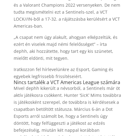
és a Valorant Champions 2022 versenyeken. De nem
tudta megismételni ezt a Sentinels-szel, a VCT
LOCK//IN-ből a 17-32. a rájátszásba kerülésért a VCT
Americas-ban.
„A csapat nem úgy alakult, ahogyan elképzeltük, és
ezért én viselek majd némi felelősséget” – írta
dephh, aki hozzátette, hogy tart egy kis szünetet,
mielőtt eldönti, mit tegyen.
Iratkozzon fel hírlevelünkre az Esport, Gaming és
egyebek legfrissebb frissítéseiért.
Nincs tartalék a VCT Americas League számára
Mivel dephh kikerült a névsorból, a Sentinels már öt
aktív játékosra csökkent. Hunter ‘SicK’ Mims továbbra
is játékosként szerepel, de továbbra is kérdésesek a
csapatban betöltött státusza. Március 6-án a Dot
Esports arról számolt be, hogy a Sentinels úgy
döntött, hogy felfüggeszti a játékost az edzés
befejezéséig, miután két nappal korábban