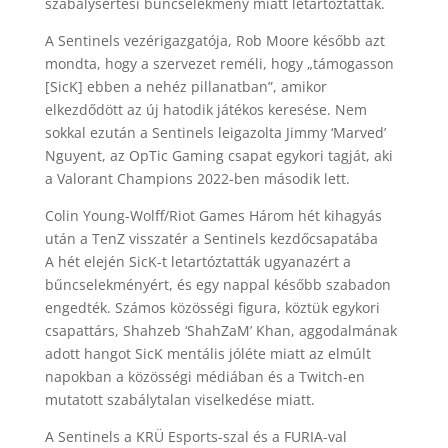
szabálysértési bűncselekmény miatt letartóztatták.
A Sentinels vezérigazgatója, Rob Moore később azt
mondta, hogy a szervezet reméli, hogy „támogasson
[SicK] ebben a nehéz pillanatban”, amikor
elkezdődött az új hatodik játékos keresése. Nem
sokkal ezután a Sentinels leigazolta Jimmy ‘Marved’
Nguyent, az OpTic Gaming csapat egykori tagját, aki
a Valorant Champions 2022-ben második lett.
Colin Young-Wolff/Riot Games Három hét kihagyás
után a TenZ visszatér a Sentinels kezdőcsapatába
A hét elején SicK-t letartóztatták ugyanazért a
bűncselekményért, és egy nappal később szabadon
engedték. Számos közösségi figura, köztük egykori
csapattárs, Shahzeb ‘ShahZaM’ Khan, aggodalmának
adott hangot SicK mentális jóléte miatt az elmúlt
napokban a közösségi médiában és a Twitch-en
mutatott szabálytalan viselkedése miatt.
A Sentinels a KRÜ Esports-szal és a FURIA-val