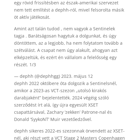
egy rövid frissítésben az észak-amerikai szervezet
nem tett említést a dephh-ról, mivel felsorolta másik
öt aktív játékosát.
Amint azt talán tudod , nem vagyok a Sentinelek
tagja . Barátságosan hagytuk a dolgunkat, és úgy
döntöttem, az a legjobb, ha nem folytatom tovább a
szétválást. A csapat nem úgy alakult, ahogyan azt
elképzeltük, és ezért én vállalom a felelősség egy
részét. 1/3
— dephh (@dephhgg) 2023. május 12
dephh 2022 októbere óta dolgozik a Sentinelsnél,
amikor a 2023-as VCT-szezon „utolsó kirakós
darabjaként” bejelentették. 2024 végéig szóló
szerződést írt alá, így újra egyesült XSET
csapattársával, Zachary ‘zekken’ Patrone-nal és
Donald ‘SyykoNT’ Muir vezetőedzővel.
dephh sikeres 2022-es szezonnak örvendett az XSET-
nél, aki részt vett a VCT Stage 2 Masters Copenhagen