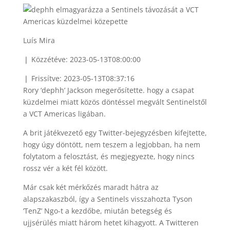
Luís Mira
❘ Közzétéve: 2023-05-13T08:00:00
❘ Frissítve: 2023-05-13T08:37:16
Rory ‘dephh’ Jackson megerősítette. hogy a csapat
küzdelmei miatt közös döntéssel megvált Sentinelstől
a VCT Americas ligában.
A brit játékvezető egy Twitter-bejegyzésben kifejtette,
hogy úgy döntött, nem teszem a legjobban, ha nem
folytatom a felosztást, és megjegyezte, hogy nincs
rossz vér a két fél között.
Már csak két mérkőzés maradt hátra az
alapszakaszból, így a Sentinels visszahozta Tyson
‘TenZ’ Ngo-t a kezdőbe, miután betegség és
ujjsérülés miatt három hetet kihagyott. A Twitteren