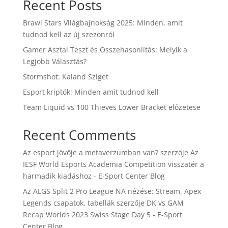
Recent Posts
Brawl Stars Világbajnokság 2025: Minden, amit
tudnod kell az új szezonról
Gamer Asztal Teszt és Összehasonlítás: Melyik a
Legjobb Választás?
Stormshot: Kaland Sziget
Esport kriptók: Minden amit tudnod kell
Team Liquid vs 100 Thieves Lower Bracket előzetese
Recent Comments
Az esport jövője a metaverzumban van?
szerzője
Az
IESF World Esports Academia Competition visszatér a
harmadik kiadáshoz - E-Sport Center Blog
Az ALGS Split 2 Pro League NA nézése: Stream, Apex
Legends csapatok, tabellák
szerzője
DK vs GAM
Recap Worlds 2023 Swiss Stage Day 5 - E-Sport
Center Blog