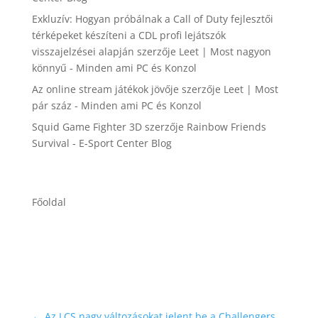
Exkluzív: Hogyan próbálnak a Call of Duty fejlesztői
térképeket készíteni a CDL profi lejátszók
visszajelzései alapján
szerzője
Leet | Most nagyon
könnyű - Minden ami PC és Konzol
Az online stream játékok jövője
szerzője
Leet | Most
pár száz - Minden ami PC és Konzol
Squid Game Fighter 3D
szerzője
Rainbow Friends
Survival - E-Sport Center Blog
Főoldal
←
Az LCS nagy változásokat jelent be a Challengers