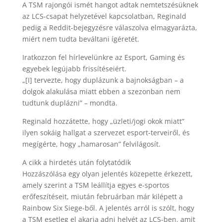
A TSM rajongói ismét hangot adtak nemtetszésüknek
az LCS-csapat helyzetével kapcsolatban, Reginald
pedig a Reddit-bejegyzésre válaszolva elmagyarázta,
miért nem tudta beváltani ígéretét.
Iratkozzon fel hírlevelünkre az Esport, Gaming és
egyebek legújabb frissítéseiért.
„[I] tervezte, hogy duplázunk a bajnokságban – a
dolgok alakulása miatt ebben a szezonban nem
tudtunk duplázni” – mondta.
Reginald hozzátette, hogy „üzleti/jogi okok miatt”
ilyen sokáig hallgat a szervezet esport-terveiről, és
megígérte, hogy „hamarosan” felvilágosít.
A cikk a hirdetés után folytatódik
Hozzászólása egy olyan jelentés közepette érkezett,
amely szerint a TSM leállítja egyes e-sportos
erőfeszítéseit, miután februárban már kilépett a
Rainbow Six Siege-ből. A jelentés arról is szólt, hogy
a TSM esetleg el akarja adni helyét az LCS-ben, amit