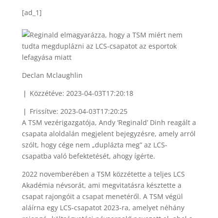
[ad_1]
Declan Mclaughlin
❘ Közzétéve: 2023-04-03T17:20:18
❘ Frissítve: 2023-04-03T17:20:25
A TSM vezérigazgatója, Andy ‘Reginald’ Dinh reagált a
csapata aloldalán megjelent bejegyzésre, amely arról
szólt, hogy cége nem „duplázta meg” az LCS-
csapatba való befektetését, ahogy ígérte.
2022 novemberében a TSM közzétette a teljes LCS
Akadémia névsorát, ami megvitatásra késztette a
csapat rajongóit a csapat menetéről. A TSM végül
aláírna egy LCS-csapatot 2023-ra, amelyet néhány