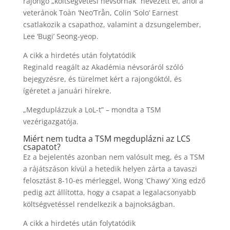
rajongó „költségvetési névsornak” nevezett el, ahol a
veteránok Toàn ‘Neo’Trần, Colin ‘Solo’ Earnest
csatlakozik a csapathoz, valamint a dzsungelember,
Lee ‘Bugi’ Seong-yeop.
A cikk a hirdetés után folytatódik
Reginald reagált az Akadémia névsoráról szóló
bejegyzésre, és türelmet kért a rajongóktól, és
ígéretet a januári hírekre.
„Megduplázzuk a LoL-t” – mondta a TSM
vezérigazgatója.
Miért nem tudta a TSM megduplázni az LCS
csapatot?
Ez a bejelentés azonban nem valósult meg, és a TSM
a rájátszáson kívül a hetedik helyen zárta a tavaszi
felosztást 8-10-es mérleggel, Wong ‘Chawy’ Xing edző
pedig azt állította, hogy a csapat a legalacsonyabb
költségvetéssel rendelkezik a bajnokságban.
A cikk a hirdetés után folytatódik